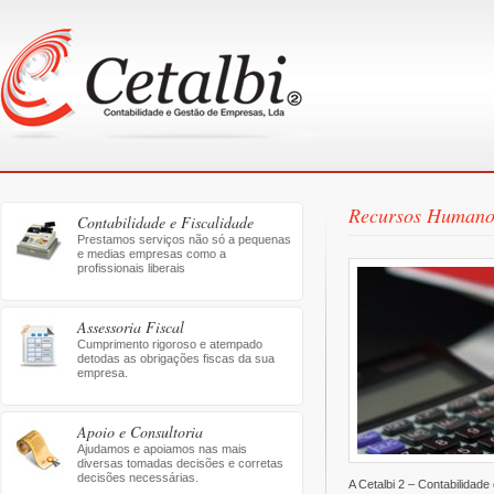
Recursos Humano
Contabilidade e Fiscalidade
Prestamos serviços não só a pequenas
e medias empresas como a
profissionais liberais
Assessoria Fiscal
Cumprimento rigoroso e atempado
detodas as obrigações fiscas da sua
empresa.
Apoio e Consultoria
Ajudamos e apoiamos nas mais
diversas tomadas decisões e corretas
decisões necessárias.
A Cetalbi 2 – Contabilida